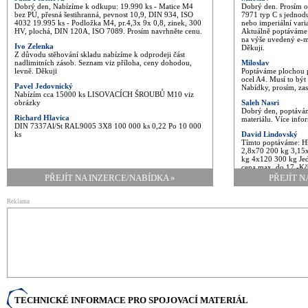
Dobrý den, Nabízíme k odkupu: 19.990 ks - Matice M4
Dobrý den. Prosím o
bez PÚ, přesná šestihranná, pevnost 10,9, DIN 934, ISO
7971 typ C s jedno
4032 19.995 ks - Podložka M4, pr.4,3x 9x 0,8, zinek, 300
nebo imperiální vari
HV, plochá, DIN 120A, ISO 7089. Prosím navrhněte cenu.
Aktuálně poptáváme 
na výše uvedený e-ma
Ivo Zelenka
Děkuji.
Z důvodu stěhování skladu nabízíme k odprodeji část
nadlimitních zásob. Seznam viz příloha, ceny dohodou,
Miloslav
levně. Děkuji
Poptáváme plochou
ocel A4. Musí to být
Pavel Jedovnický
Nabídky, prosím, zas
Nabízím cca 15000 ks LISOVACÍCH ŠROUBŮ M10 viz
obrázky
Saleh Nasri
Dobrý den, poptávám
Richard Hlavica
materiálu. Více inf
DIN 7337Al/St RAL9005 3X8 100 000 ks 0,22 Po 10 000
ks
David Lindovský
Tímto poptáváme: Hř
2,8x70 200 kg 3,15
kg 4x120 300 kg Jed
cena max. do 17,-K
PŘEJÍT NA INZERCE/NABÍDKA »
PŘEJÍT N
Reklama
TECHNICKÉ INFORMACE PRO SPOJOVACÍ MATERIÁL