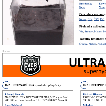
Hmoždinky
Kotv
Nýty
Vruty
Převodník norem sp
,
,
,
,
Název
DIN
ČSN
ISO
Přehled a vzhled n
,
,
,
Vše
Šrouby
Matice
Po
Tabulky hmotností 
,
,
Šrouby
Matice
Podlož
Reklama
INZERCE/NABÍDKA
- poslední příspěvky
INZERCE/POP
Přemysl Šimoník
Richard Hlavica
NABÍZÍME : TEX DIN 7504P ZH ZB 6,3x25 v množství
PROSÍM O CENOVO
280.000 ks. Cena dohodou. TEL: 777 668 042. Šimoník
933 BP 8.8 NEBO 5
Jana Ptáčková
Miloslav