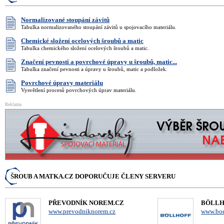
Normalizované stoupání závitů
Tabulka normalizovaného stoupání závitů u spojovacího materiálu.
Chemické složení ocelových šroubů a matic
Tabulka chemického složení ocelových šroubů a matic.
Značení pevnosti a povrchové úpravy u šroubů, matic...
Tabulka značení pevnosti a úpravy u šroubů, matic a podložek.
Povrchové úpravy materiálu
Vysvětlení procesů povrchových úprav materiálu.
Reklama
ŠROUB A MATKA.CZ DOPORUČUJE ČLENY SERVERU
PŘEVODNÍK NOREM.CZ
BÖLLHO
www.prevodniknorem.cz
www.boe