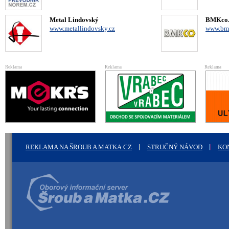
Metal Lindovský
BMKco. 
www.metallindovsky.cz
www.bm
Reklama
Reklama
Reklama
REKLAMA NA ŠROUB A MATKA.CZ
STRUČNÝ NÁVOD
KO