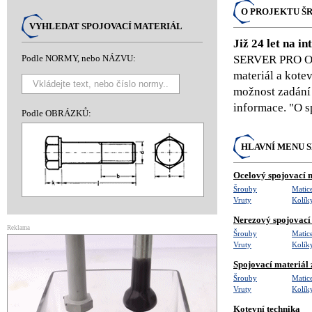
O PROJEKTU Š
VYHLEDAT SPOJOVACÍ MATERIÁL
Již 24 let na in
SERVER PRO 
Podle NORMY, nebo NÁZVU:
materiál a kote
možnost zadání 
informace. "O 
Podle OBRÁZKŮ:
HLAVNÍ MENU 
Ocelový spojovací 
Šrouby
Matic
Vruty
Kolík
Nerezový spojovací
Reklama
Šrouby
Matic
Vruty
Kolík
Spojovací materiál 
Šrouby
Matic
Vruty
Kolík
Kotevní technika