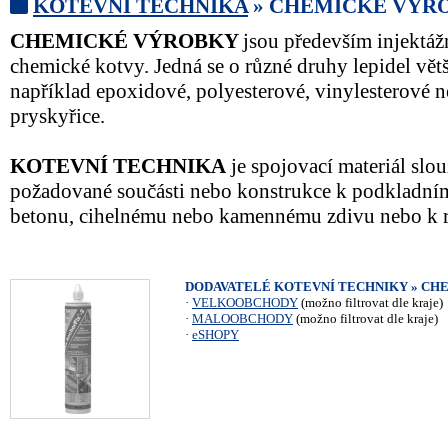
KOTEVNÍ TECHNIKA
» CHEMICKÉ VÝR
CHEMICKÉ VÝROBKY
jsou především injektáž
chemické kotvy. Jedná se o různé druhy lepidel v
například epoxidové, polyesterové, vinylesterové 
pryskyřice.
KOTEVNÍ TECHNIKA
je spojovací materiál slou
požadované součásti nebo konstrukce k podkladním
betonu, cihelnému nebo kamennému zdivu nebo k ro
DODAVATELÉ KOTEVNÍ TECHNIKY » CH
·
VELKOOBCHODY
(možno filtrovat dle kraje)
·
MALOOBCHODY
(možno filtrovat dle kraje)
·
eSHOPY