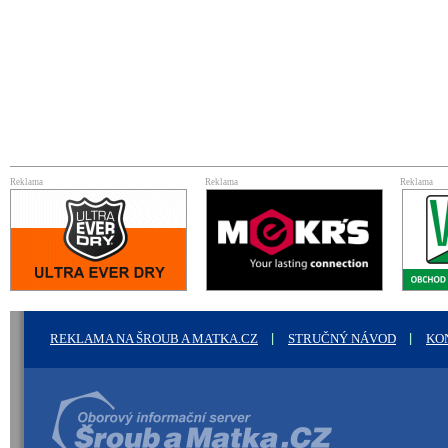
Reklama
Reklama
Reklama
REKLAMA NA ŠROUB A MATKA.CZ
STRUČNÝ NÁVOD
KO