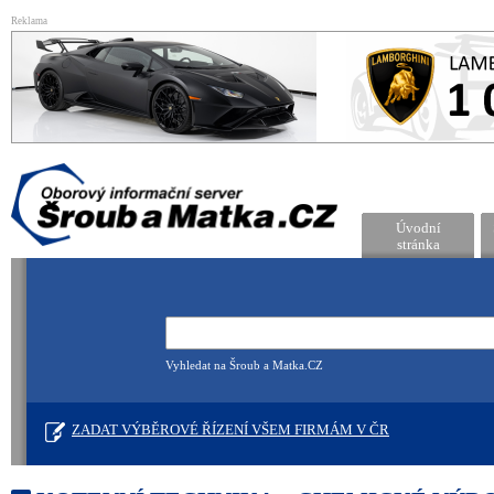
Reklama
Úvodní
stránka
Vyhledat na Šroub a Matka.CZ
ZADAT VÝBĚROVÉ ŘÍZENÍ VŠEM FIRMÁM V ČR