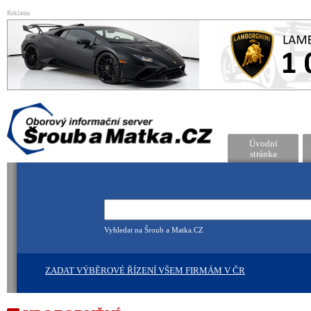
Reklama
Úvodní
stránka
Vyhledat na Šroub a Matka.CZ
ZADAT VÝBĚROVÉ ŘÍZENÍ VŠEM FIRMÁM V ČR