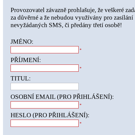
Provozovatel závazně prohlašuje, že veškeré za
za důvěrné a že nebudou využívány pro zasílá
nevyžádaných SMS, či předány třetí osobě!
JMÉNO:
*
PŘÍJMENÍ:
*
TITUL:
OSOBNÍ EMAIL (PRO PŘIHLÁŠENÍ):
*
HESLO (PRO PŘIHLÁŠENÍ):
*