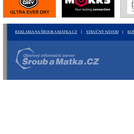
REKLAMA NA ŠROUB A MATKA.CZ
STRUČNÝ NÁVOD
KO