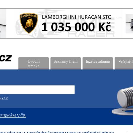
Úvodní
Seznamy firem
Inzerce zdarma
Veřejné 
stránka
tka.CZ
 FIRMÁM V ČR