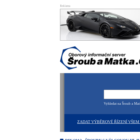
Reklama
Vyhledat na Šroub a Ma
ZADAT VÝBĚROVÉ ŘÍZENÍ VŠEM