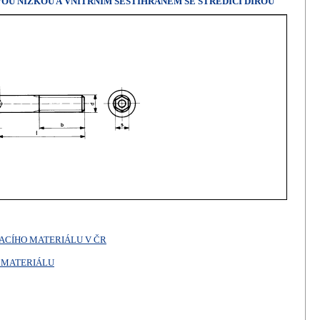
AVOU NÍZKOU A VNITŘNÍM ŠESTIHRANEM SE STŘEDÍCÍ DÍROU
ACÍHO MATERIÁLU V ČR
 MATERIÁLU