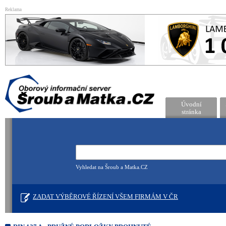
Reklama
Úvodní
stránka
Vyhledat na Šroub a Matka.CZ
ZADAT VÝBĚROVÉ ŘÍZENÍ VŠEM FIRMÁM V ČR